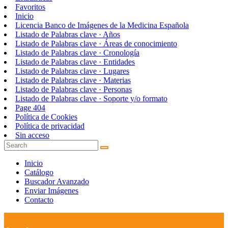
Favoritos
Inicio
Licencia Banco de Imágenes de la Medicina Española
Listado de Palabras clave · Años
Listado de Palabras clave · Áreas de conocimiento
Listado de Palabras clave · Cronología
Listado de Palabras clave · Entidades
Listado de Palabras clave · Lugares
Listado de Palabras clave · Materias
Listado de Palabras clave · Personas
Listado de Palabras clave · Soporte y/o formato
Page 404
Política de Cookies
Política de privacidad
Sin acceso
Inicio
Catálogo
Buscador Avanzado
Enviar Imágenes
Contacto