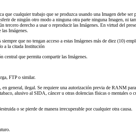
nifica que cualquier trabajo que se produzca usando una Imagen debe ser 
transferir de ningún otro modo a ninguna otra parte ninguna Imagen, ni ta
ún tercero derecho a usar o reproducir las Imágenes. En virtud del pres
e las Imágenes.
das siempre que no tengan acceso a estas Imágenes más de diez (10) emp
 a la citada Institución
ón central que permita compartir las Imágenes.
rga, FTP o similar.
, en general, ilegal. Se requiere una autorización previa de RANM para
 tabaco, alusivo al SIDA, cáncer u otras dolencias físicas o mentales o c
destruida o se pierde de manera irrecuperable por cualquier otra causa.
uturo.