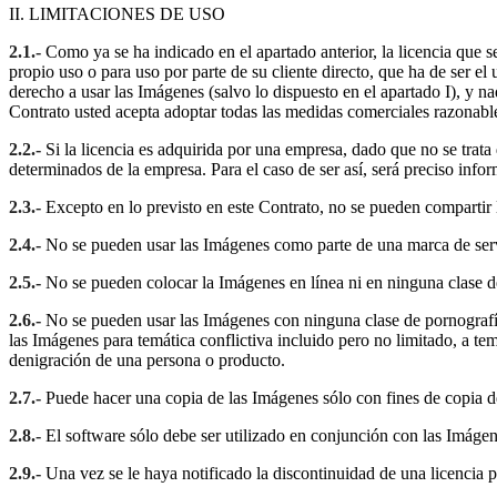
II. LIMITACIONES DE USO
2.1.-
Como ya se ha indicado en el apartado anterior, la licencia que s
propio uso o para uso por parte de su cliente directo, que ha de ser el
derecho a usar las Imágenes (salvo lo dispuesto en el apartado I), y n
Contrato usted acepta adoptar todas las medidas comerciales razonables
2.2.-
Si la licencia es adquirida por una empresa, dado que no se trat
determinados de la empresa. Para el caso de ser así, será preciso info
2.3.-
Excepto en lo previsto en este Contrato, no se pueden compartir l
2.4.-
No se pueden usar las Imágenes como parte de una marca de servi
2.5.-
No se pueden colocar la Imágenes en línea ni en ninguna clase de
2.6.-
No se pueden usar las Imágenes con ninguna clase de pornografía 
las Imágenes para temática conflictiva incluido pero no limitado, a tem
denigración de una persona o producto.
2.7.-
Puede hacer una copia de las Imágenes sólo con fines de copia de s
2.8.-
El software sólo debe ser utilizado en conjunción con las Imágen
2.9.-
Una vez se le haya notificado la discontinuidad de una licencia p