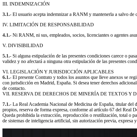
III. INDEMNIZACIÓN
3.1.-
El usuario acepta indemnizar a RANM y mantenerla a salvo de cual
IV. LIMITACIÓN DE RESPONSABILIDAD
4.1.-
Ni RANM, ni sus, empleados, socios, licenciantes o agentes asumi
V. DIVISIBILIDAD
5.1.-
Si alguna estipulación de las presentes condiciones carece o pasas
validez y no afectará a ninguna otra estipulación de las presentes cond
VI. LEGISLACIÓN Y JURISDICCIÓN APLICABLES
6.1.-
El presente Contrato y todos los asuntos que lleve anexos se regi
con jurisdicción en Madrid, España. Si desea tener derechos adicional
de contacto.
VII. RESERVA DE DERECHOS DE MINERÍA DE TEXTOS Y 
7.1.-
La Real Academia Nacional de Medicina de España, titular del 
propios, reserva de forma expresa, conforme al artículo 67 del Real De
Queda prohibida la extracción, reproducción o reutilización, total o 
de sistemas de inteligencia artificial, sin autorización previa, expres