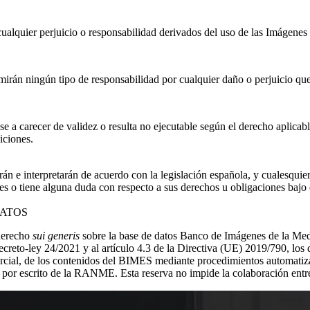
quier perjuicio o responsabilidad derivados del uso de las Imágenes de
rán ningún tipo de responsabilidad por cualquier daño o perjuicio que 
e a carecer de validez o resulta no ejecutable según el derecho aplicabl
iciones.
rán e interpretarán de acuerdo con la legislación española, y cualesquie
es o tiene alguna duda con respecto a sus derechos u obligaciones bajo
DATOS
derecho
sui generis
sobre la base de datos Banco de Imágenes de la Med
creto-ley 24/2021 y al artículo 4.3 de la Directiva (UE) 2019/790, los 
parcial, de los contenidos del BIMES mediante procedimientos automatiza
a y por escrito de la RANME. Esta reserva no impide la colaboración entr