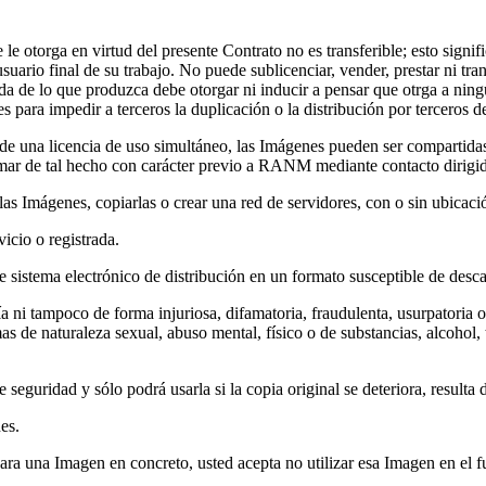
e le otorga en virtud del presente Contrato no es transferible; esto sig
 usuario final de su trabajo. No puede sublicenciar, vender, prestar ni 
ada de lo que produzca debe otorgar ni inducir a pensar que otrga a ning
 para impedir a terceros la duplicación o la distribución por terceros d
a de una licencia de uso simultáneo, las Imágenes pueden ser comparti
rmar de tal hecho con carácter previo a RANM mediante contacto dirigido
as Imágenes, copiarlas o crear una red de servidores, con o sin ubicaci
cio o registrada.
 sistema electrónico de distribución en un formato susceptible de desca
ni tampoco de forma injuriosa, difamatoria, fraudulenta, usurpatoria o
as de naturaleza sexual, abuso mental, físico o de substancias, alcohol,
eguridad y sólo podrá usarla si la copia original se deteriora, resulta 
es.
ara una Imagen en concreto, usted acepta no utilizar esa Imagen en el f