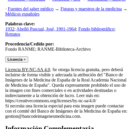
·
Fuentes del saber médico
→
Figuras y maestros de la medicina
→
Médicos españoles
Palabras clave:
1932
;
Abelló Pascual, José, 1901-1964
;
Fondo bibliográfico
;
Retratos
Procedencia/Cedido por:
Fondo RANME; RANME-Biblioteca-Archivo
Licencia
+
Licencia BY-NC-SA 4.0
. Se otorga licencia gratuita, pero deberá
incluirse de forma visible y adecuada la atribución del "Banco de
Imágenes de la Medicina de España de la Real Academia Nacional
de Medicina de España". Queda expresamente prohibido el uso de
la imagen con fines comerciales o en actividades destinadas o
indirectamente a la obtención de lucro. Leer más en:
https://creativecommons.org/licenses/by-nc-sa/4.0/
Si necesita una licencia especial para esta imagen puede contactar
con el comité del Banco de Imágenes de la Medicina de España en:
gestion@bancodeimagenesmedicina.com.
Información Complementaria