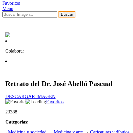
Favoritos
Menu
Buscar
Colabora:
Retrato del Dr. José Abelló Pascual
DESCARGAR IMAGEN
Favoritos
23388
Categorías:
·
Medicina y sociedad
→
Medicina y arte
→
Caricaturas y dibujos