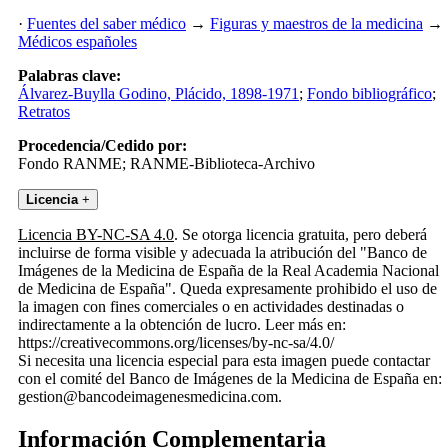
·
Fuentes del saber médico
→
Figuras y maestros de la medicina
→
Médicos españoles
Palabras clave:
Álvarez-Buylla Godino, Plácido, 1898-1971
;
Fondo bibliográfico
;
Retratos
Procedencia/Cedido por:
Fondo RANME; RANME-Biblioteca-Archivo
Licencia
+
Licencia BY-NC-SA 4.0
. Se otorga licencia gratuita, pero deberá
incluirse de forma visible y adecuada la atribución del "Banco de
Imágenes de la Medicina de España de la Real Academia Nacional
de Medicina de España". Queda expresamente prohibido el uso de
la imagen con fines comerciales o en actividades destinadas o
indirectamente a la obtención de lucro. Leer más en:
https://creativecommons.org/licenses/by-nc-sa/4.0/
Si necesita una licencia especial para esta imagen puede contactar
con el comité del Banco de Imágenes de la Medicina de España en:
gestion@bancodeimagenesmedicina.com.
Información Complementaria