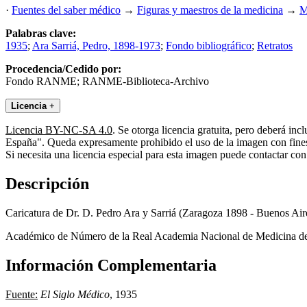
·
Fuentes del saber médico
→
Figuras y maestros de la medicina
→
M
Palabras clave:
1935
;
Ara Sarriá, Pedro, 1898-1973
;
Fondo bibliográfico
;
Retratos
Procedencia/Cedido por:
Fondo RANME; RANME-Biblioteca-Archivo
Licencia
+
Licencia BY-NC-SA 4.0
. Se otorga licencia gratuita, pero deberá i
España". Queda expresamente prohibido el uso de la imagen con fines 
Si necesita una licencia especial para esta imagen puede contactar
Descripción
Caricatura de Dr. D. Pedro Ara y Sarriá (Zaragoza 1898 - Buenos Ai
Académico de Número de la Real Academia Nacional de Medicina d
Información Complementaria
Fuente:
El Siglo Médico
, 1935