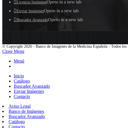
Opens in a new tab
Licencia Imágenes
Opens in a new tab
Enviar Imágenes
Opens in a new tab
Buscador Avanzado
© Copyright 2026 - Banco de Imágenes de la Medicina Española - Todos los 
Close Menu
Menú
Inicio
Catálogo
Buscador Avanzado
Enviar Imágenes
Contacto
Aviso Legal
Banco de Imágenes
Buscador Avanzado
Catálogo
Contacto