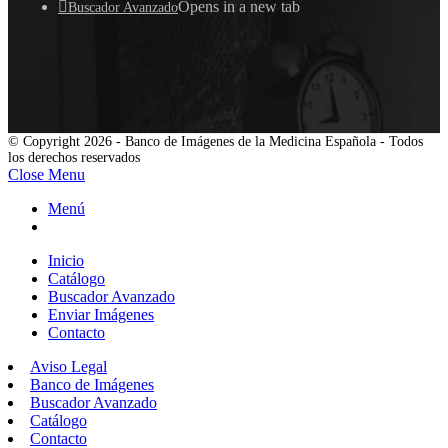
Opens in a new tab
Buscador Avanzado
© Copyright 2026 - Banco de Imágenes de la Medicina Española - Todos
los derechos reservados
Close Menu
Menú
Inicio
Catálogo
Buscador Avanzado
Enviar Imágenes
Contacto
Aviso Legal
Banco de Imágenes
Buscador Avanzado
Catálogo
Contacto