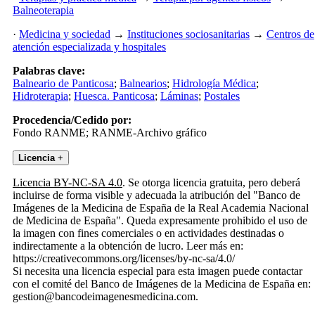
Balneoterapia
·
Medicina y sociedad
→
Instituciones sociosanitarias
→
Centros de
atención especializada y hospitales
Palabras clave:
Balneario de Panticosa
;
Balnearios
;
Hidrología Médica
;
Hidroterapia
;
Huesca. Panticosa
;
Láminas
;
Postales
Procedencia/Cedido por:
Fondo RANME; RANME-Archivo gráfico
Licencia
+
Licencia BY-NC-SA 4.0
. Se otorga licencia gratuita, pero deberá
incluirse de forma visible y adecuada la atribución del "Banco de
Imágenes de la Medicina de España de la Real Academia Nacional
de Medicina de España". Queda expresamente prohibido el uso de
la imagen con fines comerciales o en actividades destinadas o
indirectamente a la obtención de lucro. Leer más en:
https://creativecommons.org/licenses/by-nc-sa/4.0/
Si necesita una licencia especial para esta imagen puede contactar
con el comité del Banco de Imágenes de la Medicina de España en:
gestion@bancodeimagenesmedicina.com.