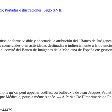
26
;
Portadas e ilustraciones
;
Siglo XVIII
ncluirse de forma visible y adecuada la atribución del "Banco de Imáge
comerciales o en actividades destinadas o indirectamente a la obtención
 con el comité del Banco de Imágenes de la Medicina de España en: ge
gnons qu´on peut appeller coëffes, ou bulbeux”, de Jean-Jacques Paulet
dicale, pour la même Année. — A Paris : De l´Imprimerie de Philipp
id=44439