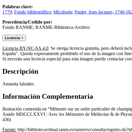
Palabras clave:
1779
;
Fondo bibliográfico
;
Micología
;
Paulet, Jean-Jacques, 1740-18
Procedencia/Cedido por:
Fondo RANME; RANME-Biblioteca-Archivo
Licencia
+
Licencia BY-NC-SA 4.0
. Se otorga licencia gratuita, pero deberá i
España". Queda expresamente prohibido el uso de la imagen con fines 
Si necesita una licencia especial para esta imagen puede contactar
Descripción
Amanita faloides
Información Complementaria
Ilustración contenida en “Mémoire sur un ordre particulier de champi
Année MDCCLXXVI : Avec les Mémoires de Médecine & de Physique Mé
436)
Fuente:
http://bibliotecavirtual.ranm.es/ranm/es/consulta/registro.do?