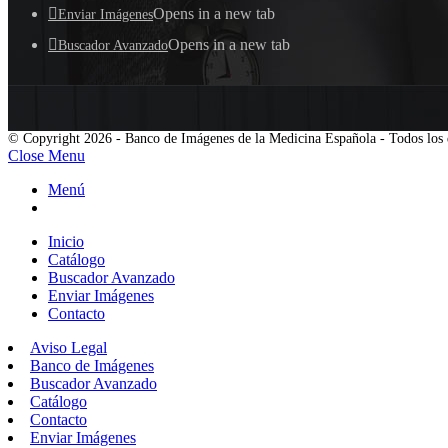
Opens in a new tab
Enviar Imágenes
Opens in a new tab
Buscador Avanzado
© Copyright 2026 - Banco de Imágenes de la Medicina Española - Todos los 
Close Menu
Menú
Inicio
Catálogo
Buscador Avanzado
Enviar Imágenes
Contacto
Aviso Legal
Banco de Imágenes
Buscador Avanzado
Catálogo
Contacto
Enviar Imágenes