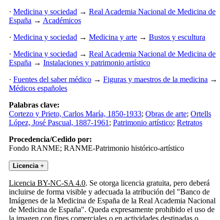
·
Medicina y sociedad
→
Real Academia Nacional de Medicina de
España
→
Académicos
·
Medicina y sociedad
→
Medicina y arte
→
Bustos y escultura
·
Medicina y sociedad
→
Real Academia Nacional de Medicina de
España
→
Instalaciones y patrimonio artístico
·
Fuentes del saber médico
→
Figuras y maestros de la medicina
→
Médicos españoles
Palabras clave:
Cortezo y Prieto, Carlos María, 1850-1933
;
Obras de arte
;
Ortells
López, José Pascual, 1887-1961
;
Patrimonio artístico
;
Retratos
Procedencia/Cedido por:
Fondo RANME; RANME-Patrimonio histórico-artístico
Licencia
+
Licencia BY-NC-SA 4.0
. Se otorga licencia gratuita, pero deberá
incluirse de forma visible y adecuada la atribución del "Banco de
Imágenes de la Medicina de España de la Real Academia Nacional
de Medicina de España". Queda expresamente prohibido el uso de
la imagen con fines comerciales o en actividades destinadas o