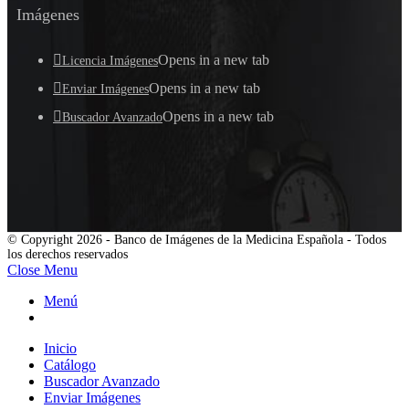
Imágenes
Opens in a new tab
Licencia Imágenes
Opens in a new tab
Enviar Imágenes
Opens in a new tab
Buscador Avanzado
© Copyright 2026 - Banco de Imágenes de la Medicina Española - Todos
los derechos reservados
Close Menu
Menú
Inicio
Catálogo
Buscador Avanzado
Enviar Imágenes