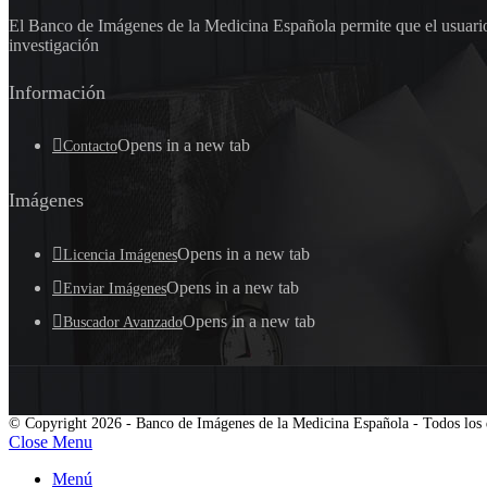
El Banco de Imágenes de la Medicina Española permite que el usuario 
investigación
Información
Opens in a new tab
Contacto
Imágenes
Opens in a new tab
Licencia Imágenes
Opens in a new tab
Enviar Imágenes
Opens in a new tab
Buscador Avanzado
© Copyright 2026 - Banco de Imágenes de la Medicina Española - Todos los 
Close Menu
Menú