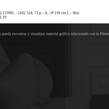
[1599]. – [16], 524, 73 p. : il. ; 8º [18 cm.]. – Hol.
l. IV
pueda encontrar y visualizar material gráfico relacionado con la Histor