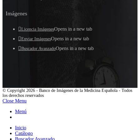
Imágenes
Opens in a new tab
Licencia Imágenes
Opens in a new tab
Enviar Imágenes
Opens in a new tab
Buscador Avanzado
© Copyright 2026 - Banco de Imágenes de la Medicina Española - Todos
los derechos reservados
Close Menu
Menú
Inicio
Catálogo
Buscador Avanzado