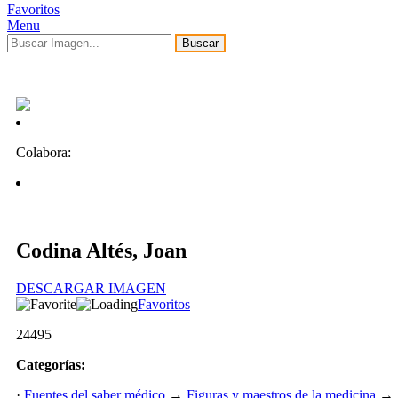
Favoritos
Menu
Buscar
Colabora:
Codina Altés, Joan
DESCARGAR IMAGEN
Favoritos
24495
Categorías:
·
Fuentes del saber médico
→
Figuras y maestros de la medicina
→