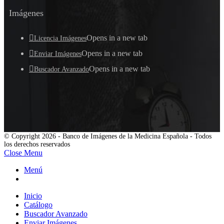
Imágenes
Opens in a new tab
Licencia Imágenes
Opens in a new tab
Enviar Imágenes
Opens in a new tab
Buscador Avanzado
© Copyright 2026 - Banco de Imágenes de la Medicina Española - Todos
los derechos reservados
Close Menu
Menú
Inicio
Catálogo
Buscador Avanzado
Enviar Imágenes