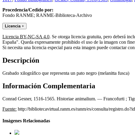
Procedencia/Cedido por:
Fondo RANME; RANME-Biblioteca-Archivo
Licencia
+
Licencia BY-NC-SA 4.0
. Se otorga licencia gratuita, pero deberá i
España". Queda expresamente prohibido el uso de la imagen con fines 
Si necesita una licencia especial para esta imagen puede contactar
Descripción
Grabado xilográfico que representa un pato negro (melanitta fusca)
Información Complementaria
Conrad Gesner, 1516-1565. Historiae animalium. — Francofurti ; Tigur
Fuente:
http://bibliotecavirtual.ranm.es/ranm/es/consulta/registro.do?
Imágenes Relacionadas