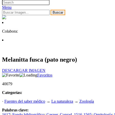
Menu
Buscar
Colabora:
Melanitta fusca (pato negro)
DESCARGAR IMAGEN
Favoritos
40079
Categorías:
·
Fuentes del saber médico
→
La naturaleza
→
Zoología
Palabras clave:
1617
;
Fondo bibliográfico
;
Gesner, Conrad, 1516-1565
;
Ornitología
;