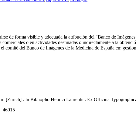
ncluirse de forma visible y adecuada la atribución del "Banco de Imáge
comerciales o en actividades destinadas o indirectamente a la obtención
 con el comité del Banco de Imágenes de la Medicina de España en: ge
i [Zurich] : In Biblioplio Henrici Laurentii : Ex Officina Typographi
id=46915