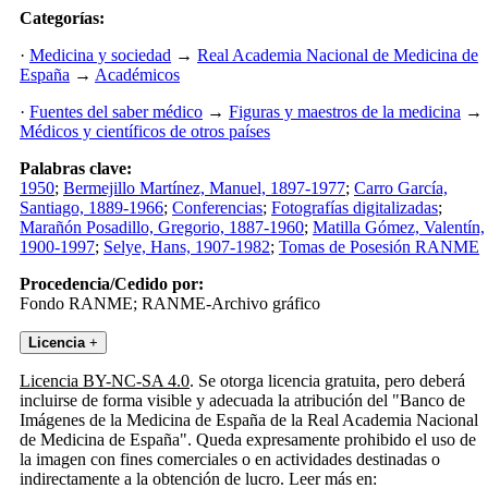
Categorías:
·
Medicina y sociedad
→
Real Academia Nacional de Medicina de
España
→
Académicos
·
Fuentes del saber médico
→
Figuras y maestros de la medicina
→
Médicos y científicos de otros países
Palabras clave:
1950
;
Bermejillo Martínez, Manuel, 1897-1977
;
Carro García,
Santiago, 1889-1966
;
Conferencias
;
Fotografías digitalizadas
;
Marañón Posadillo, Gregorio, 1887-1960
;
Matilla Gómez, Valentín,
1900-1997
;
Selye, Hans, 1907-1982
;
Tomas de Posesión RANME
Procedencia/Cedido por:
Fondo RANME; RANME-Archivo gráfico
Licencia
+
Licencia BY-NC-SA 4.0
. Se otorga licencia gratuita, pero deberá
incluirse de forma visible y adecuada la atribución del "Banco de
Imágenes de la Medicina de España de la Real Academia Nacional
de Medicina de España". Queda expresamente prohibido el uso de
la imagen con fines comerciales o en actividades destinadas o
indirectamente a la obtención de lucro. Leer más en: