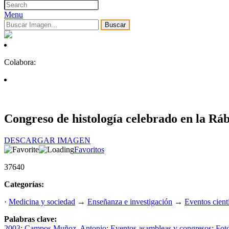
Menu
Buscar
Colabora:
Congreso de histología celebrado en la Rá
DESCARGAR IMAGEN
Favoritos
37640
Categorías:
·
Medicina y sociedad
→
Enseñanza e investigación
→
Eventos cient
Palabras clave:
2003
;
Campos Muñoz, Antonio
;
Eventos asambleas y congresos
;
Foto