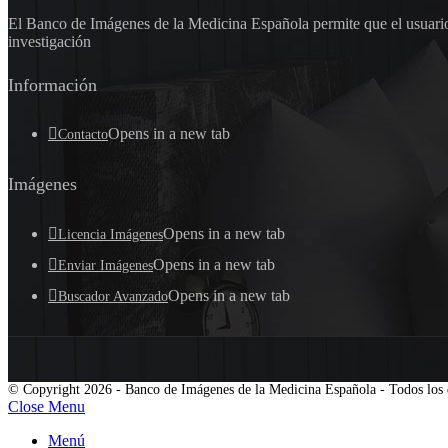
El Banco de Imágenes de la Medicina Española permite que el usuario 
investigación
Información
Opens in a new tab
Contacto
Imágenes
Opens in a new tab
Licencia Imágenes
Opens in a new tab
Enviar Imágenes
Opens in a new tab
Buscador Avanzado
© Copyright 2026 - Banco de Imágenes de la Medicina Española - Todos los 
Close Menu
Menú