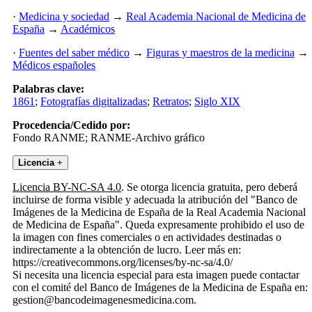
·
Medicina y sociedad
→
Real Academia Nacional de Medicina de
España
→
Académicos
·
Fuentes del saber médico
→
Figuras y maestros de la medicina
→
Médicos españoles
Palabras clave:
1861
;
Fotografías digitalizadas
;
Retratos
;
Siglo XIX
Procedencia/Cedido por:
Fondo RANME; RANME-Archivo gráfico
Licencia
+
Licencia BY-NC-SA 4.0
. Se otorga licencia gratuita, pero deberá
incluirse de forma visible y adecuada la atribución del "Banco de
Imágenes de la Medicina de España de la Real Academia Nacional
de Medicina de España". Queda expresamente prohibido el uso de
la imagen con fines comerciales o en actividades destinadas o
indirectamente a la obtención de lucro. Leer más en:
https://creativecommons.org/licenses/by-nc-sa/4.0/
Si necesita una licencia especial para esta imagen puede contactar
con el comité del Banco de Imágenes de la Medicina de España en:
gestion@bancodeimagenesmedicina.com.