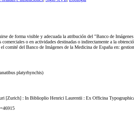
ncluirse de forma visible y adecuada la atribución del "Banco de Imáge
comerciales o en actividades destinadas o indirectamente a la obtención
 con el comité del Banco de Imágenes de la Medicina de España en: ge
anatibus platyrhynchis)
i [Zurich] : In Biblioplio Henrici Laurentii : Ex Officina Typographi
id=46915