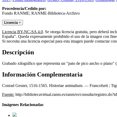
Procedencia/Cedido por:
Fondo RANME; RANME-Biblioteca-Archivo
Licencia
+
Licencia BY-NC-SA 4.0
. Se otorga licencia gratuita, pero deberá i
España". Queda expresamente prohibido el uso de la imagen con fines 
Si necesita una licencia especial para esta imagen puede contactar
Descripción
Grabado xilográfico que representa un "pato de pico ancho o plano" (
Información Complementaria
Conrad Gesner, 1516-1565. Historiae animalium. — Francofurti ; Tigur
Fuente:
http://bibliotecavirtual.ranm.es/ranm/es/consulta/registro.do?
Imágenes Relacionadas