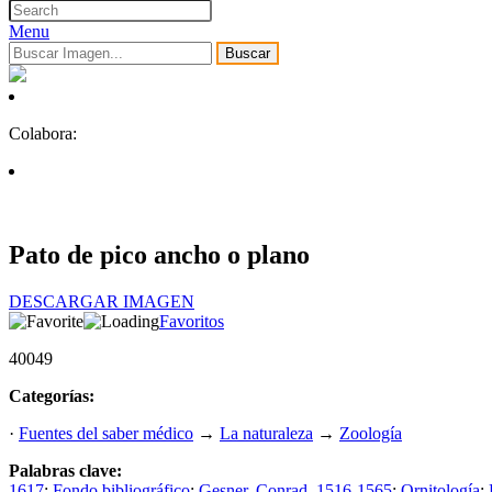
Menu
Buscar
Colabora:
Pato de pico ancho o plano
DESCARGAR IMAGEN
Favoritos
40049
Categorías:
·
Fuentes del saber médico
→
La naturaleza
→
Zoología
Palabras clave:
1617
;
Fondo bibliográfico
;
Gesner, Conrad, 1516-1565
;
Ornitología
;