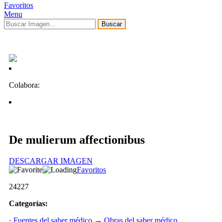
Favoritos
Menu
Buscar
Colabora:
De mulierum affectionibus
DESCARGAR IMAGEN
Favoritos
24227
Categorías:
·
Fuentes del saber médico
→
Obras del saber médico