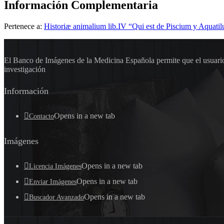
Información Complementaria
Pertenece a:
Historiæ animalium lib.IV “Qui est de Piscium y Aquat
El Banco de Imágenes de la Medicina Española permite que el usuario 
investigación
Información
Opens in a new tab
Contacto
Imágenes
Opens in a new tab
Licencia Imágenes
Opens in a new tab
Enviar Imágenes
Opens in a new tab
Buscador Avanzado