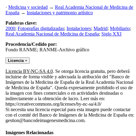
·
Medicina y sociedad
→
Real Academia Nacional de Medicina de
España
→
Instalaciones y patrimonio artístico
Palabras clave:
2000
;
Fotografías digitalizadas
;
Instalaciones
;
Madrid
;
Mobiliario
;
Real Academia Nacional de Medicina de España
;
Siglo XXI
Procedencia/Cedido por:
Fondo RANME; RANME-Archivo gráfico
Licencia
+
Licencia BY-NC-SA 4.0
. Se otorga licencia gratuita, pero deberá
incluirse de forma visible y adecuada la atribución del "Banco de
Imágenes de la Medicina de España de la Real Academia Nacional
de Medicina de España". Queda expresamente prohibido el uso de
la imagen con fines comerciales o en actividades destinadas o
indirectamente a la obtención de lucro. Leer más en:
https://creativecommons.org/licenses/by-nc-sa/4.0/
Si necesita una licencia especial para esta imagen puede contactar
con el comité del Banco de Imágenes de la Medicina de España en:
gestion@bancodeimagenesmedicina.com.
Imágenes Relacionadas