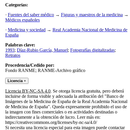
Categorías:
·
Fuentes del saber médico
→
Figuras y maestros de la medicina
→
Médicos españoles
·
Medicina y sociedad
→
Real Academia Nacional de Medicina de
España
Palabras clave:
1993
;
Díaz-Rubio García, Manuel
;
Fotografías digitalizadas
;
Retratos
Procedencia/Cedido por:
Fondo RANME; RANME-Archivo gráfico
Licencia
+
Licencia BY-NC-SA 4.0
. Se otorga licencia gratuita, pero deberá
incluirse de forma visible y adecuada la atribución del "Banco de
Imágenes de la Medicina de España de la Real Academia Nacional
de Medicina de España". Queda expresamente prohibido el uso de
la imagen con fines comerciales o en actividades destinadas o
indirectamente a la obtención de lucro. Leer más en:
https://creativecommons.org/licenses/by-nc-sa/4.0/
Si necesita una licencia especial para esta imagen puede contactar