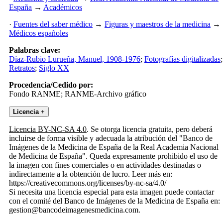
España
→
Académicos
·
Fuentes del saber médico
→
Figuras y maestros de la medicina
→
Médicos españoles
Palabras clave:
Díaz-Rubio Lurueña, Manuel, 1908-1976
;
Fotografías digitalizadas
;
Retratos
;
Siglo XX
Procedencia/Cedido por:
Fondo RANME; RANME-Archivo gráfico
Licencia
+
Licencia BY-NC-SA 4.0
. Se otorga licencia gratuita, pero deberá
incluirse de forma visible y adecuada la atribución del "Banco de
Imágenes de la Medicina de España de la Real Academia Nacional
de Medicina de España". Queda expresamente prohibido el uso de
la imagen con fines comerciales o en actividades destinadas o
indirectamente a la obtención de lucro. Leer más en:
https://creativecommons.org/licenses/by-nc-sa/4.0/
Si necesita una licencia especial para esta imagen puede contactar
con el comité del Banco de Imágenes de la Medicina de España en:
gestion@bancodeimagenesmedicina.com.