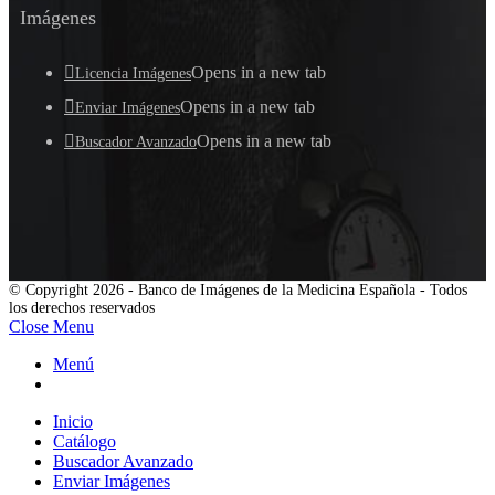
Imágenes
Opens in a new tab
Licencia Imágenes
Opens in a new tab
Enviar Imágenes
Opens in a new tab
Buscador Avanzado
© Copyright 2026 - Banco de Imágenes de la Medicina Española - Todos
los derechos reservados
Close Menu
Menú
Inicio
Catálogo
Buscador Avanzado
Enviar Imágenes