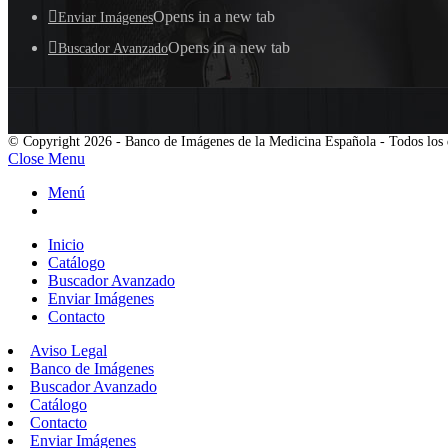
Opens in a new tab
Enviar Imágenes
Opens in a new tab
Buscador Avanzado
© Copyright 2026 - Banco de Imágenes de la Medicina Española - Todos los 
Close Menu
Menú
Inicio
Catálogo
Buscador Avanzado
Enviar Imágenes
Contacto
Aviso Legal
Banco de Imágenes
Buscador Avanzado
Catálogo
Contacto
Enviar Imágenes