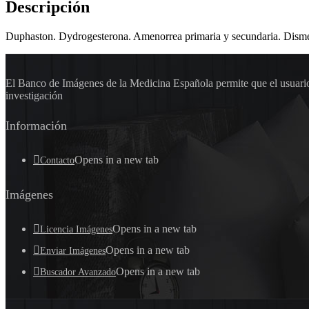
Descripción
Duphaston. Dydrogesterona. Amenorrea primaria y secundaria. Disme
El Banco de Imágenes de la Medicina Española permite que el usuario 
investigación
Información
Opens in a new tab
Contacto
Imágenes
Opens in a new tab
Licencia Imágenes
Opens in a new tab
Enviar Imágenes
Opens in a new tab
Buscador Avanzado