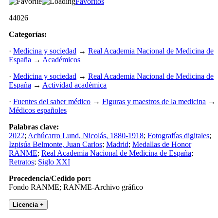
Favoritos
44026
Categorías:
·
Medicina y sociedad
→
Real Academia Nacional de Medicina de
España
→
Académicos
·
Medicina y sociedad
→
Real Academia Nacional de Medicina de
España
→
Actividad académica
·
Fuentes del saber médico
→
Figuras y maestros de la medicina
→
Médicos españoles
Palabras clave:
2022
;
Achúcarro Lund, Nicolás, 1880-1918
;
Fotografías digitales
;
Izpisúa Belmonte, Juan Carlos
;
Madrid
;
Medallas de Honor
RANME
;
Real Academia Nacional de Medicina de España
;
Retratos
;
Siglo XXI
Procedencia/Cedido por:
Fondo RANME; RANME-Archivo gráfico
Licencia
+