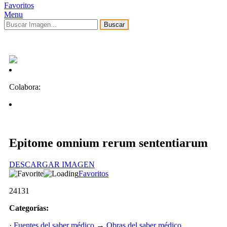
Favoritos
Menu
Buscar
Colabora:
Epitome omnium rerum sententiarum
DESCARGAR IMAGEN
Favoritos
24131
Categorías:
·
Fuentes del saber médico
→
Obras del saber médico