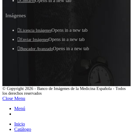
Opens in a new tab
Contacto
Imágenes
Opens in a new tab
Licencia Imágenes
Opens in a new tab
Enviar Imágenes
Opens in a new tab
Buscador Avanzado
© Copyright 2026 - Banco de Imágenes de la Medicina Española - Todos
los derechos reservados
Close Menu
Menú
Inicio
Catálogo