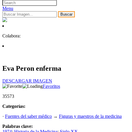
Menu
Buscar
Colabora:
Eva Peron enferma
DESCARGAR IMAGEN
Favoritos
35573
Categorías:
·
Fuentes del saber médico
→
Figuras y maestros de la medicina
Palabras clave:
1974
;
Historia de la Medicina
;
Siglo XX