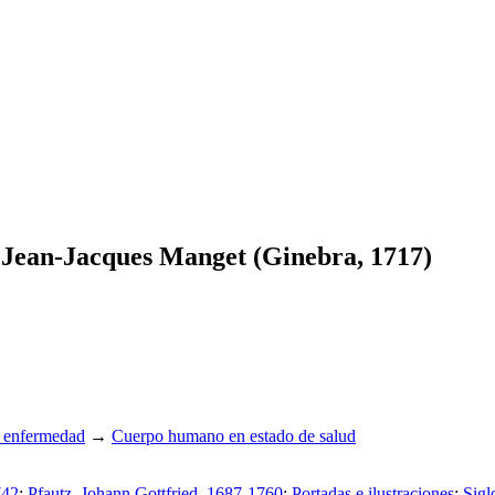
 Jean-Jacques Manget (Ginebra, 1717)
y enfermedad
→
Cuerpo humano en estado de salud
742
;
Pfautz, Johann Gottfried, 1687-1760
;
Portadas e ilustraciones
;
Sigl