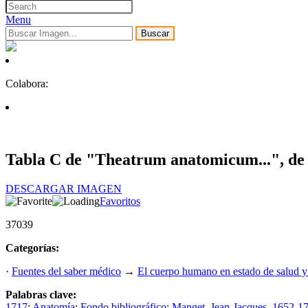
Menu
Buscar
Colabora:
Tabla C de "Theatrum anatomicum...", de
DESCARGAR IMAGEN
Favoritos
37039
Categorías:
·
Fuentes del saber médico
→
El cuerpo humano en estado de salud 
Palabras clave:
1717
;
Anatomía
;
Fondo bibliográfico
;
Manget, Jean-Jacques, 1652-1