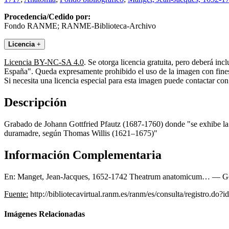
Procedencia/Cedido por:
Fondo RANME; RANME-Biblioteca-Archivo
Licencia
+
Licencia BY-NC-SA 4.0
. Se otorga licencia gratuita, pero deberá i
España". Queda expresamente prohibido el uso de la imagen con fines 
Si necesita una licencia especial para esta imagen puede contactar
Descripción
Grabado de Johann Gottfried Pfautz (1687-1760) donde "se exhibe la b
duramadre, según Thomas Willis (1621–1675)"
Información Complementaria
En: Manget, Jean-Jacques, 1652-1742 ‌Theatrum anatomicum… — Ge
Fuente:
http://bibliotecavirtual.ranm.es/ranm/es/consulta/registro.do?
Imágenes Relacionadas