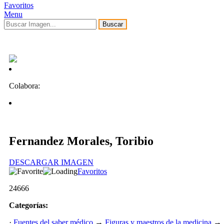
Favoritos
Menu
Buscar
Colabora:
Fernandez Morales, Toribio
DESCARGAR IMAGEN
Favoritos
24666
Categorías:
·
Fuentes del saber médico
→
Figuras y maestros de la medicina
→