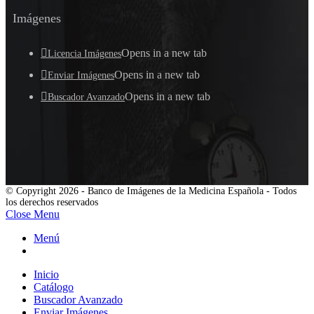
Imágenes
Opens in a new tab
Licencia Imágenes
Opens in a new tab
Enviar Imágenes
Opens in a new tab
Buscador Avanzado
© Copyright 2026 - Banco de Imágenes de la Medicina Española - Todos
los derechos reservados
Close Menu
Menú
Inicio
Catálogo
Buscador Avanzado
Enviar Imágenes