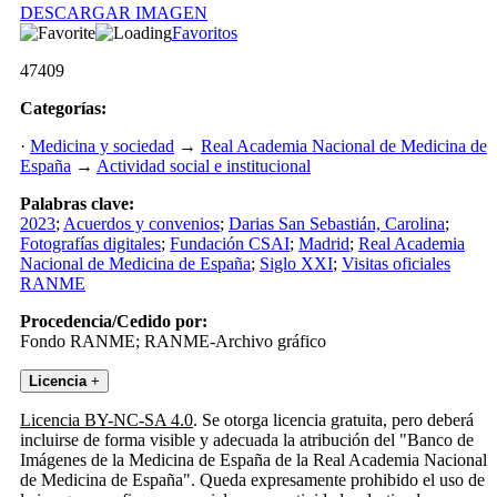
DESCARGAR IMAGEN
Favoritos
47409
Categorías:
·
Medicina y sociedad
→
Real Academia Nacional de Medicina de
España
→
Actividad social e institucional
Palabras clave:
2023
;
Acuerdos y convenios
;
Darias San Sebastián, Carolina
;
Fotografías digitales
;
Fundación CSAI
;
Madrid
;
Real Academia
Nacional de Medicina de España
;
Siglo XXI
;
Visitas oficiales
RANME
Procedencia/Cedido por:
Fondo RANME; RANME-Archivo gráfico
Licencia
+
Licencia BY-NC-SA 4.0
. Se otorga licencia gratuita, pero deberá
incluirse de forma visible y adecuada la atribución del "Banco de
Imágenes de la Medicina de España de la Real Academia Nacional
de Medicina de España". Queda expresamente prohibido el uso de