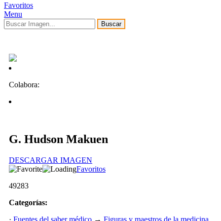
Favoritos
Menu
Buscar
Colabora:
G. Hudson Makuen
DESCARGAR IMAGEN
Favoritos
49283
Categorías:
·
Fuentes del saber médico
→
Figuras y maestros de la medicina