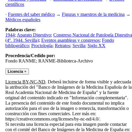
científicos
·
Fuentes del saber médico
→
Figuras y maestros de la medicina
→
Médicos españoles
Palabras clave:
1944
;
Aparato Digestivo
;
Congreso Nacional de Patología Digestiv
(4º. 1944. Sevilla)
;
Eventos asambleas y congresos
;
Fondo
bibliográfico
;
Proctología
;
Retratos
;
Sevilla
;
Siglo XX
Procedencia/Cedido por:
Fondo RANME; RANME-Biblioteca-Archivo
Licencia
+
Licencia BY-NC-ND
. Deberá incluirse de forma visible y adecuada
la atribución del "Banco de Imágenes de la Medicina Española de la
Real Academia Nacional de Medicina de España" y la fuente
original del contenido indicado en "Información complementaria".
La presencia del contenido de este fondo documental no implica
autorización para el uso de la imagen o remezcla, transformación o
construcción con fines comerciales. Leer más en:
https://creativecommons.org/licenses/by-nc-nd/4.0/.
Si necesita una licencia especial para esta imagen puede contactar
con el comité del Banco de Imágenes de la Medicina de España en: