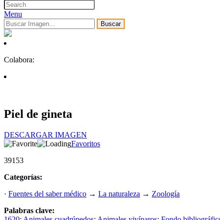
Menu
Buscar
Colabora:
Piel de gineta
DESCARGAR IMAGEN
Favoritos
39153
Categorías:
·
Fuentes del saber médico
→
La naturaleza
→
Zoología
Palabras clave:
1620
;
Animales cuadrúpedos
;
Animales vivíparos
;
Fondo bibliográfic