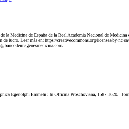
nes de la Medicina de España de la Real Academia Nacional de Medicina 
 de lucro. Leer más en: https://creativecommons.org/licenses/by-nc-sa/
stion@bancodeimagenesmedicina.com.
raphica Egenolphi Emmelii : In Officina Proschoviana, 1587-1620. -Tomo