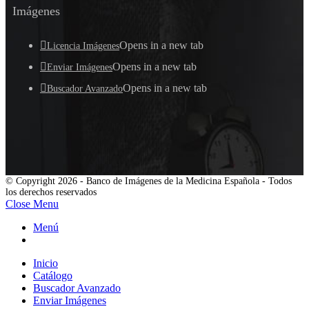
Imágenes
Opens in a new tab
Licencia Imágenes
Opens in a new tab
Enviar Imágenes
Opens in a new tab
Buscador Avanzado
© Copyright 2026 - Banco de Imágenes de la Medicina Española - Todos
los derechos reservados
Close Menu
Menú
Inicio
Catálogo
Buscador Avanzado
Enviar Imágenes