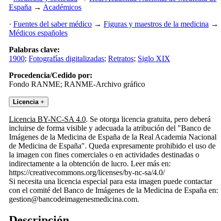
España
→
Académicos
·
Fuentes del saber médico
→
Figuras y maestros de la medicina
→
Médicos españoles
Palabras clave:
1900
;
Fotografías digitalizadas
;
Retratos
;
Siglo XIX
Procedencia/Cedido por:
Fondo RANME; RANME-Archivo gráfico
Licencia
+
Licencia BY-NC-SA 4.0
. Se otorga licencia gratuita, pero deberá
incluirse de forma visible y adecuada la atribución del "Banco de
Imágenes de la Medicina de España de la Real Academia Nacional
de Medicina de España". Queda expresamente prohibido el uso de
la imagen con fines comerciales o en actividades destinadas o
indirectamente a la obtención de lucro. Leer más en:
https://creativecommons.org/licenses/by-nc-sa/4.0/
Si necesita una licencia especial para esta imagen puede contactar
con el comité del Banco de Imágenes de la Medicina de España en:
gestion@bancodeimagenesmedicina.com.
Descripción