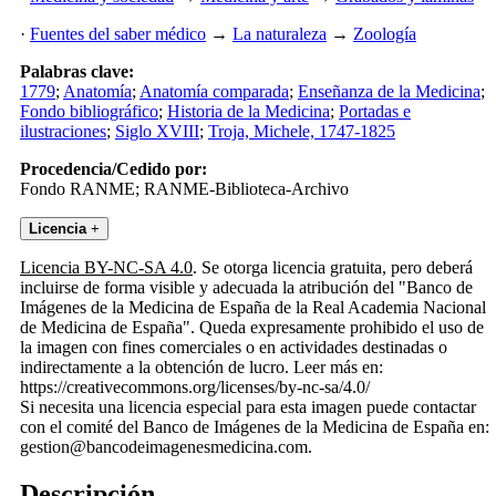
·
Fuentes del saber médico
→
La naturaleza
→
Zoología
Palabras clave:
1779
;
Anatomía
;
Anatomía comparada
;
Enseñanza de la Medicina
;
Fondo bibliográfico
;
Historia de la Medicina
;
Portadas e
ilustraciones
;
Siglo XVIII
;
Troja, Michele, 1747-1825
Procedencia/Cedido por:
Fondo RANME; RANME-Biblioteca-Archivo
Licencia
+
Licencia BY-NC-SA 4.0
. Se otorga licencia gratuita, pero deberá
incluirse de forma visible y adecuada la atribución del "Banco de
Imágenes de la Medicina de España de la Real Academia Nacional
de Medicina de España". Queda expresamente prohibido el uso de
la imagen con fines comerciales o en actividades destinadas o
indirectamente a la obtención de lucro. Leer más en:
https://creativecommons.org/licenses/by-nc-sa/4.0/
Si necesita una licencia especial para esta imagen puede contactar
con el comité del Banco de Imágenes de la Medicina de España en:
gestion@bancodeimagenesmedicina.com.
Descripción