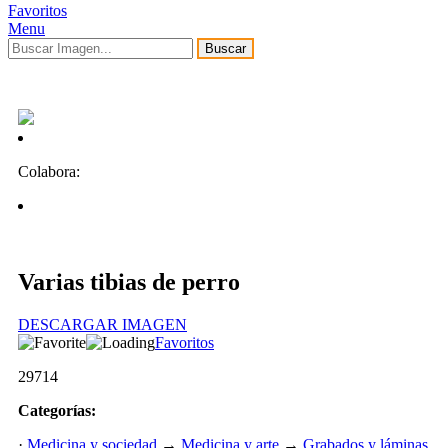
Favoritos
Menu
Buscar
Colabora:
Varias tibias de perro
DESCARGAR IMAGEN
Favoritos
29714
Categorías:
·
Medicina y sociedad
→
Medicina y arte
→
Grabados y láminas