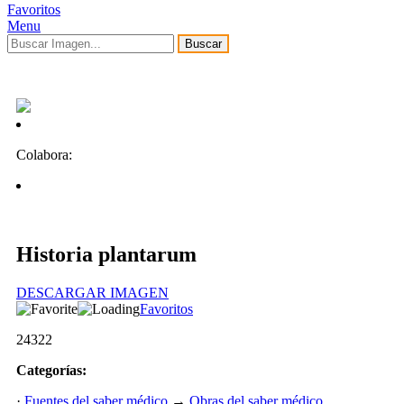
Favoritos
Menu
Buscar
Colabora:
Historia plantarum
DESCARGAR IMAGEN
Favoritos
24322
Categorías:
·
Fuentes del saber médico
→
Obras del saber médico