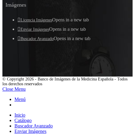
Imágenes
Opens in a new tab
Licencia Imágenes
Opens in a new tab
Enviar Imágenes
Opens in a new tab
Buscador Avanzado
© Copyright 2026 - Banco de Imágenes de la Medicina Española - Todos
los derechos reservados
Close Menu
Menú
Inicio
Catálogo
Buscador Avanzado
Enviar Imágenes