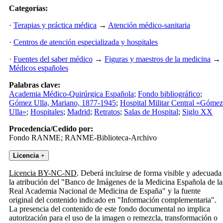
Categorías:
·
Terapias y práctica médica
→
Atención médico-sanitaria
·
Centros de atención especializada y hospitales
·
Fuentes del saber médico
→
Figuras y maestros de la medicina
→
Médicos españoles
Palabras clave:
Academia Médico-Quirúrgica Española
;
Fondo bibliográfico
;
Gómez Ulla, Mariano, 1877-1945
;
Hospital Militar Central «Gómez
Ulla»
;
Hospitales
;
Madrid
;
Retratos
;
Salas de Hospital
;
Siglo XX
Procedencia/Cedido por:
Fondo RANME; RANME-Biblioteca-Archivo
Licencia
+
Licencia BY-NC-ND
. Deberá incluirse de forma visible y adecuada
la atribución del "Banco de Imágenes de la Medicina Española de la
Real Academia Nacional de Medicina de España" y la fuente
original del contenido indicado en "Información complementaria".
La presencia del contenido de este fondo documental no implica
autorización para el uso de la imagen o remezcla, transformación o