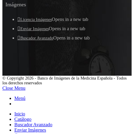
Imágenes
Opens in a new tab
Licencia Imágenes
Opens in a new tab
Enviar Imágenes
Opens in a new tab
Buscador Avanzado
© Copyright 2026 - Banco de Imágenes de la Medicina Española - Todos
los derechos reservados
Close Menu
Menú
Inicio
Catálogo
Buscador Avanzado
Enviar Imágenes