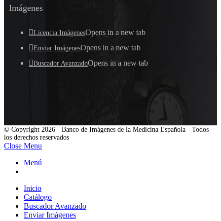
Imágenes
Opens in a new tab
Licencia Imágenes
Opens in a new tab
Enviar Imágenes
Opens in a new tab
Buscador Avanzado
© Copyright 2026 - Banco de Imágenes de la Medicina Española - Todos
los derechos reservados
Close Menu
Menú
Inicio
Catálogo
Buscador Avanzado
Enviar Imágenes