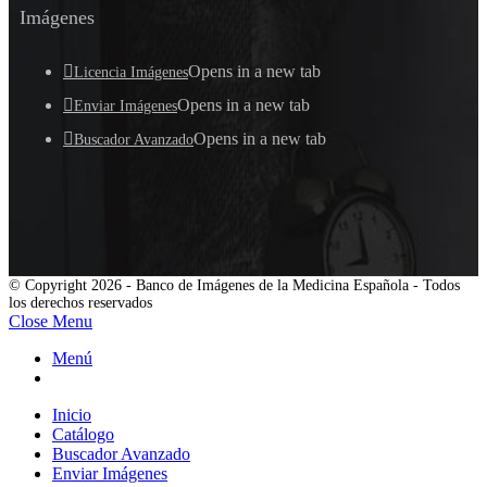
Imágenes
Opens in a new tab
Licencia Imágenes
Opens in a new tab
Enviar Imágenes
Opens in a new tab
Buscador Avanzado
© Copyright 2026 - Banco de Imágenes de la Medicina Española - Todos
los derechos reservados
Close Menu
Menú
Inicio
Catálogo
Buscador Avanzado
Enviar Imágenes