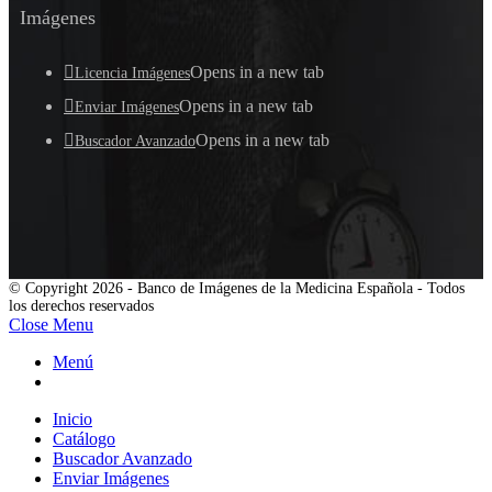
Imágenes
Opens in a new tab
Licencia Imágenes
Opens in a new tab
Enviar Imágenes
Opens in a new tab
Buscador Avanzado
© Copyright 2026 - Banco de Imágenes de la Medicina Española - Todos
los derechos reservados
Close Menu
Menú
Inicio
Catálogo
Buscador Avanzado
Enviar Imágenes