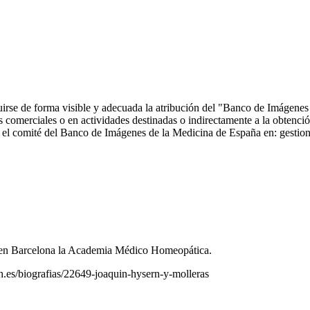
ncluirse de forma visible y adecuada la atribución del "Banco de Imáge
comerciales o en actividades destinadas o indirectamente a la obtención
 con el comité del Banco de Imágenes de la Medicina de España en: ge
ó en Barcelona la Academia Médico Homeopática.
rah.es/biografias/22649-joaquin-hysern-y-molleras