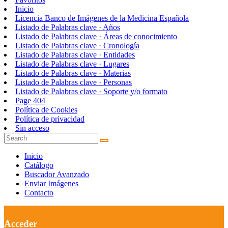
Inicio
Licencia Banco de Imágenes de la Medicina Española
Listado de Palabras clave · Años
Listado de Palabras clave · Áreas de conocimiento
Listado de Palabras clave · Cronología
Listado de Palabras clave · Entidades
Listado de Palabras clave · Lugares
Listado de Palabras clave · Materias
Listado de Palabras clave · Personas
Listado de Palabras clave · Soporte y/o formato
Page 404
Política de Cookies
Política de privacidad
Sin acceso
Inicio
Catálogo
Buscador Avanzado
Enviar Imágenes
Contacto
Acceder