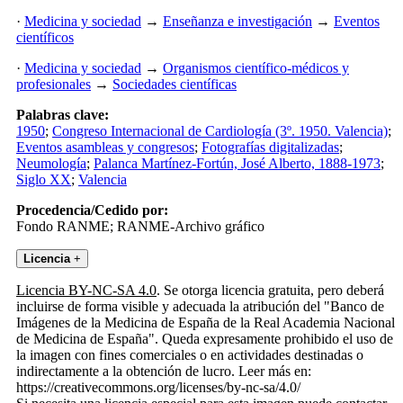
·
Medicina y sociedad
→
Enseñanza e investigación
→
Eventos
científicos
·
Medicina y sociedad
→
Organismos científico-médicos y
profesionales
→
Sociedades científicas
Palabras clave:
1950
;
Congreso Internacional de Cardiología (3º. 1950. Valencia)
;
Eventos asambleas y congresos
;
Fotografías digitalizadas
;
Neumología
;
Palanca Martínez-Fortún, José Alberto, 1888-1973
;
Siglo XX
;
Valencia
Procedencia/Cedido por:
Fondo RANME; RANME-Archivo gráfico
Licencia
+
Licencia BY-NC-SA 4.0
. Se otorga licencia gratuita, pero deberá
incluirse de forma visible y adecuada la atribución del "Banco de
Imágenes de la Medicina de España de la Real Academia Nacional
de Medicina de España". Queda expresamente prohibido el uso de
la imagen con fines comerciales o en actividades destinadas o
indirectamente a la obtención de lucro. Leer más en:
https://creativecommons.org/licenses/by-nc-sa/4.0/