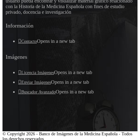
usuario pueda encontrar y visualizar material gráfico relacionado
con la Historia de la Medicina Española con fines de estudio
privado, docencia e investigación
Información
Opens in a new tab
Contacto
Imágenes
Opens in a new tab
Licencia Imágenes
Opens in a new tab
Enviar Imágenes
Opens in a new tab
Buscador Avanzado
© Copyright 2026 - Banco de Imágenes de la Medicina Española - Todos
los derechos reservados