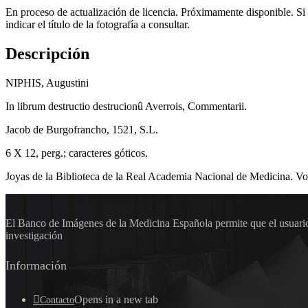
En proceso de actualización de licencia. Próximamente disponible. Si
indicar el título de la fotografía a consultar.
Descripción
NIPHIS, Augustini
In librum destructio destrucionû Averrois, Commentarii.
Jacob de Burgofrancho, 1521, S.L.
6 X 12, perg.; caracteres góticos.
Joyas de la Biblioteca de la Real Academia Nacional de Medicina. Vol
El Banco de Imágenes de la Medicina Española permite que el usuario 
investigación
Información
Opens in a new tab
Contacto